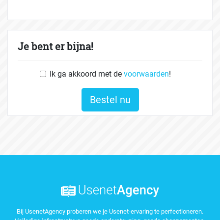
Je bent er bijna!
Ik ga akkoord met de
voorwaarden
!
Bestel nu
Bij UsenetAgency proberen we je Usenet-ervaring te perfectioneren.